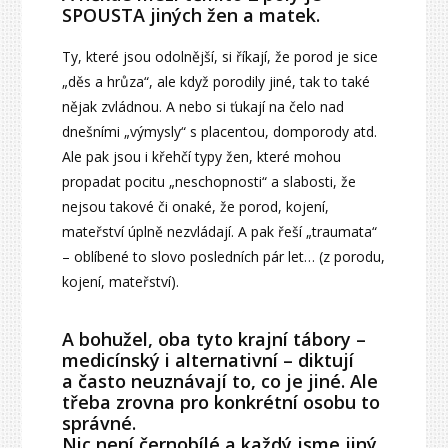
SPOUSTA jiných žen a matek.
Ty, které jsou odolnější, si říkají, že porod je sice
„děs a hrůza“, ale když porodily jiné, tak to také
nějak zvládnou. A nebo si ťukají na čelo nad
dnešními „výmysly“ s placentou, domporody atd.
Ale pak jsou i křehčí typy žen, které mohou
propadat pocitu „neschopnosti“ a slabosti, že
nejsou takové či onaké, že porod, kojení,
mateřství úplně nezvládají. A pak řeší „traumata“
– oblíbené to slovo posledních pár let… (z porodu,
kojení, mateřství).
A bohužel, oba tyto krajní tábory –
medicínský i alternativní – diktují
a často neuznávají to, co je jiné. Ale
třeba zrovna pro konkrétní osobu to
správné.
Nic není černobílé a každý jsme jiný