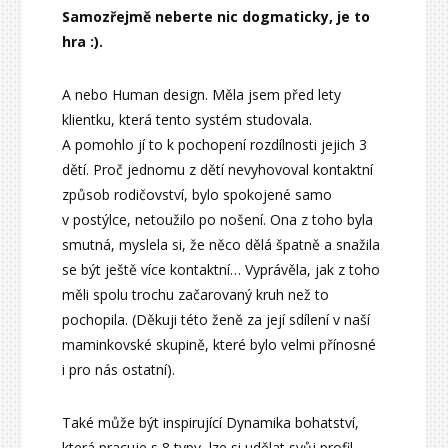
Samozřejmě neberte nic dogmaticky, je to
hra :).
A nebo Human design. Měla jsem před lety
klientku, která tento systém studovala.
A pomohlo jí to k pochopení rozdílnosti jejich 3
dětí. Proč jednomu z dětí nevyhovoval kontaktní
způsob rodičovství, bylo spokojené samo
v postýlce, netoužilo po nošení. Ona z toho byla
smutná, myslela si, že něco dělá špatně a snažila
se být ještě více kontaktní… Vyprávěla, jak z toho
měli spolu trochu začarovaný kruh než to
pochopila. (Děkuji této ženě za její sdílení v naší
maminkovské skupině, které bylo velmi přínosné
i pro nás ostatní).
Také může být inspirující Dynamika bohatství,
která pracuje s 8 typy, lze si udělat svůj profil.