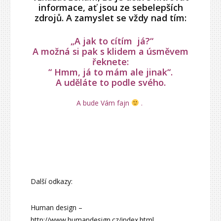
informace, ať jsou ze sebelepších
zdrojů. A zamyslet se vždy nad tím:
„A jak to cítím já?“
A možná si pak s klidem a úsměvem
řeknete:
“ Hmm, já to mám ale jinak“.
A uděláte to podle svého.
A bude Vám fajn
.
Další odkazy:
Human design –
http://www.humandesign.cz/index.html