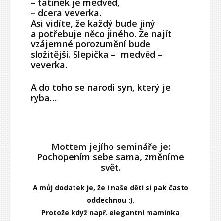
– tatínek je medvěd,
– dcera veverka.
Asi vidíte, že každý bude jiný
a potřebuje něco jiného. Že najít
vzájemné porozumění bude
složitější. Slepička – medvěd –
veverka.
A do toho se narodí syn, který je
ryba…
Mottem jejího semináře je:
Pochopením sebe sama, změníme
svět.
A můj dodatek je, že i naše děti si pak často
oddechnou :).
Protože když např. elegantní maminka