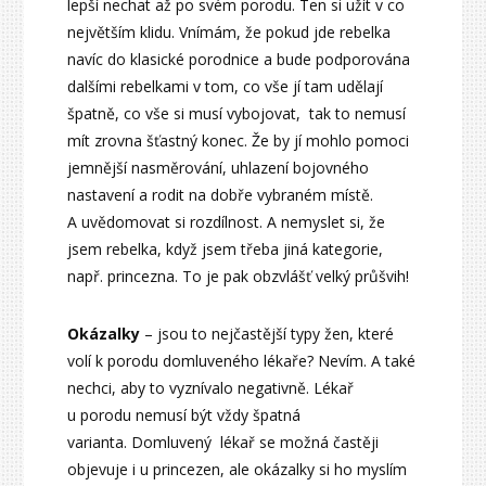
lepší nechat až po svém porodu. Ten si užít v co
největším klidu. Vnímám, že pokud jde rebelka
navíc do klasické porodnice a bude podporována
dalšími rebelkami v tom, co vše jí tam udělají
špatně, co vše si musí vybojovat, tak to nemusí
mít zrovna šťastný konec. Že by jí mohlo pomoci
jemnější nasměrování, uhlazení bojovného
nastavení a rodit na dobře vybraném místě.
A uvědomovat si rozdílnost. A nemyslet si, že
jsem rebelka, když jsem třeba jiná kategorie,
např. princezna. To je pak obzvlášť velký průšvih!
Okázalky
– jsou to nejčastější typy žen, které
volí k porodu domluveného lékaře? Nevím. A také
nechci, aby to vyznívalo negativně. Lékař
u porodu nemusí být vždy špatná
varianta. Domluvený lékař se možná častěji
objevuje i u princezen, ale okázalky si ho myslím