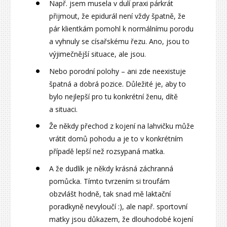
Např. jsem musela v dulí praxi párkrát
přijmout, že epidurál není vždy špatně, že
pár klientkám pomohl k normálnímu porodu
a vyhnuly se císařskému řezu. Ano, jsou to
výjimečnější situace, ale jsou.
Nebo porodní polohy – ani zde neexistuje
špatná a dobrá pozice. Důležité je, aby to
bylo nejlepší pro tu konkrétní ženu, dítě
a situaci.
Že někdy přechod z kojení na lahvičku může
vrátit domů pohodu a je to v konkrétním
případě lepší než rozsypaná matka.
A že dudlík je někdy krásná záchranná
pomůcka. Tímto tvrzením si troufám
obzvlášt hodně, tak snad mě laktační
poradkyně nevyloučí :), ale např. sportovní
matky jsou důkazem, že dlouhodobé kojení