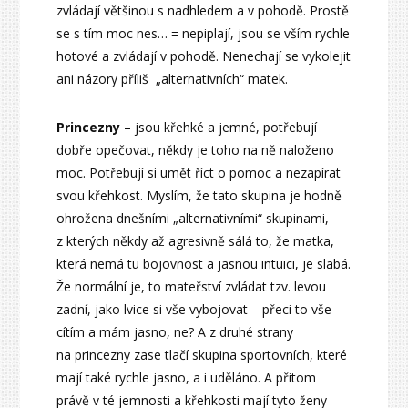
zvládají většinou s nadhledem a v pohodě. Prostě
se s tím moc nes… = nepiplají, jsou se vším rychle
hotové a zvládají v pohodě. Nenechají se vykolejit
ani názory příliš „alternativních“ matek.
Princezny
– jsou křehké a jemné, potřebují
dobře opečovat, někdy je toho na ně naloženo
moc. Potřebují si umět říct o pomoc a nezapírat
svou křehkost. Myslím, že tato skupina je hodně
ohrožena dnešními „alternativními“ skupinami,
z kterých někdy až agresivně sálá to, že matka,
která nemá tu bojovnost a jasnou intuici, je slabá.
Že normální je, to mateřství zvládat tzv. levou
zadní, jako lvice si vše vybojovat – přeci to vše
cítím a mám jasno, ne? A z druhé strany
na princezny zase tlačí skupina sportovních, které
mají také rychle jasno, a i uděláno. A přitom
právě v té jemnosti a křehkosti mají tyto ženy