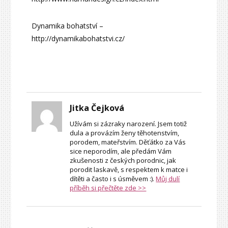
Dynamika bohatství –
http://dynamikabohatstvi.cz/
Jitka Čejková
Užívám si zázraky narození. Jsem totiž
dula a provázím ženy těhotenstvím,
porodem, mateřstvím. Děťátko za Vás
sice neporodím, ale předám Vám
zkušenosti z českých porodnic, jak
porodit laskavě, s respektem k matce i
dítěti a často i s úsměvem :).
Můj dulí
příběh si přečtěte zde >>