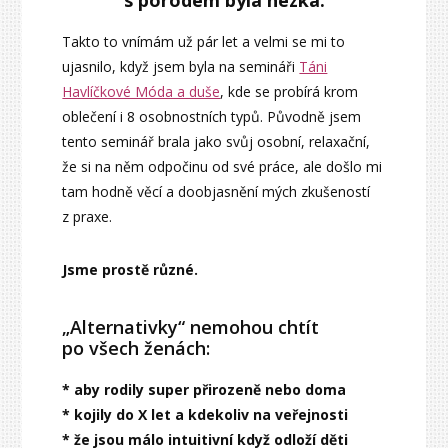
Takto to vnímám už pár let a velmi se mi to
ujasnilo, když jsem byla na semináři
Táni
Havlíčkové Móda a duše
, kde se probírá krom
oblečení i 8 osobnostních typů. Původně jsem
tento seminář brala jako svůj osobní, relaxační,
že si na něm odpočinu od své práce, ale došlo mi
tam hodně věcí a doobjasnění mých zkušeností
z praxe.
Jsme prostě různé.
„Alternativky“ nemohou chtít
po všech ženách:
* aby rodily super přirozeně nebo doma
* kojily do X let a kdekoliv na veřejnosti
* že jsou málo intuitivní když odloží děti