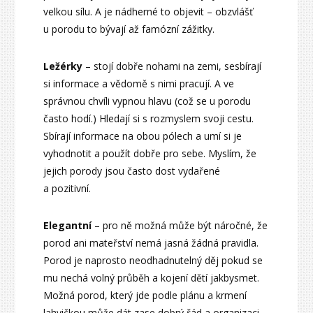
velkou sílu. A je nádherné to objevit – obzvlášť
u porodu to bývají až famózní zážitky.
Ležérky
– stojí dobře nohami na zemi, sesbírají
si informace a vědomě s nimi pracují. A ve
správnou chvíli vypnou hlavu (což se u porodu
často hodí.) Hledají si s rozmyslem svoji cestu.
Sbírají informace na obou pólech a umí si je
vyhodnotit a použít dobře pro sebe. Myslím, že
jejich porody jsou často dost vydařené
a pozitivní.
Elegantní
– pro ně možná může být náročné, že
porod ani mateřství nemá jasná žádná pravidla.
Porod je naprosto neodhadnutelný děj pokud se
mu nechá volný průběh a kojení dětí jakbysmet.
Možná porod, který jde podle plánu a krmení
lahvičkou může dát zase dobrý řád a organizaci