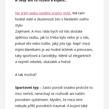
A tedy ani to rození a kojení…
Na jejím webu najdete popisy stylů.
Má tam
hodně videí a zkušeností žen s hledáním svého
stylu.
Zajímavé. A moc ráda bych od Vás dostala
zpětnou vazbu, jak to třeba bylo nebo je u Vás,
pokud víte nebo tušíte, jaký jste typ. Např. mezi
mými klientkami je asi hodně ležérek a princezen,
taky sportovní a čarodějky. Méně už elegantních
a nejmíň rebelek, okázalek a hvězd.
A tak možná?
Sportovní typ
– často porodí snadno protože to
moc neřeší, nenechají se rozhodit ani naším
porodním systémem. Myslím, že mezi nimi
nebude příliš porodních traumat. A kojení také