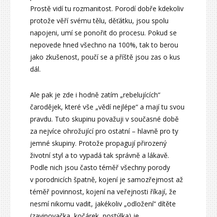
Prostě vidí tu rozmanitost. Porodí dobře kdekoliv
protože věří svému tělu, děťátku, jsou spolu
napojeni, umí se ponořit do procesu. Pokud se
nepovede hned všechno na 100%, tak to berou
jako zkušenost, poučí se a příště jsou zas o kus
dál.
Ale pak je zde i hodně zatím „rebelujících“
čarodějek, které vše „vědí nejlépe“ a mají tu svou
pravdu. Tuto skupinu považuji v současné době
za nejvíce ohrožující pro ostatní – hlavně pro ty
jemné skupiny. Protože propagují přirozený
životní styl a to vypadá tak správně a lákavě.
Podle nich jsou často téměř všechny porody
v porodnicích špatně, kojení je samozřejmost až
téměř povinnost, kojení na veřejnosti říkají, že
nesmí nikomu vadit, jakékoliv „odložení“ dítěte
(zavinovačka, kočárek, postýlka) je