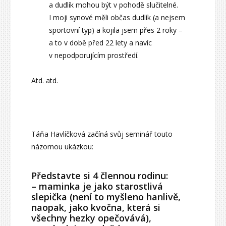
a dudlík mohou být v pohodě slučitelné.
I moji synové měli občas dudlík (a nejsem
sportovní typ) a kojila jsem přes 2 roky –
a to v době před 22 lety a navíc
v nepodporujícím prostředí.
Atd. atd.
Táňa Havlíčková začíná svůj seminář touto
názornou ukázkou:
Představte si 4 člennou rodinu:
– maminka je jako starostlivá
slepička (není to myšleno hanlivě,
naopak, jako kvočna, která si
všechny hezky opečovává),