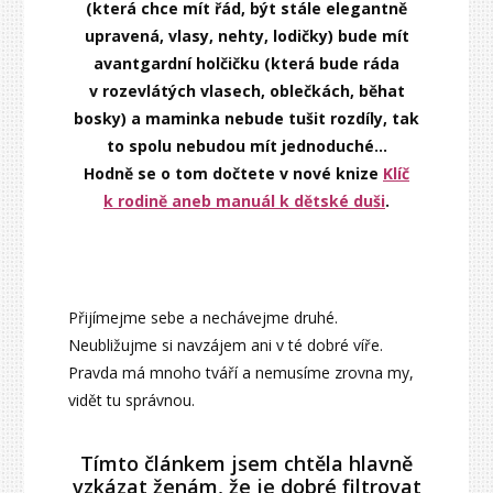
(která chce mít řád, být stále elegantně
upravená, vlasy, nehty, lodičky) bude mít
avantgardní holčičku (která bude ráda
v rozevlátých vlasech, oblečkách, běhat
bosky) a maminka nebude tušit rozdíly, tak
to spolu nebudou mít jednoduché…
Hodně se o tom dočtete v nové knize
Klíč
k rodině aneb manuál k dětské duši
.
Přijímejme sebe a nechávejme druhé.
Neubližujme si navzájem ani v té dobré víře.
Pravda má mnoho tváří a nemusíme zrovna my,
vidět tu správnou.
Tímto článkem jsem chtěla hlavně
vzkázat ženám, že je dobré filtrovat