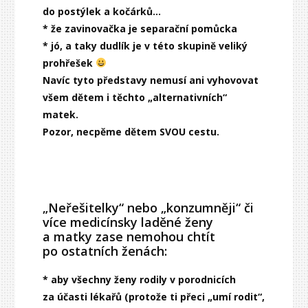
do postýlek a kočárků…
* že zavinovačka je separační pomůcka
* jó, a taky dudlík je v této skupině veliký
prohřešek
Navíc tyto představy nemusí ani vyhovovat
všem dětem i těchto „alternativních“
matek.
Pozor, necpěme dětem SVOU cestu.
„Neřešitelky“ nebo „konzumněji“ či
více medicínsky laděné ženy
a matky zase nemohou chtít
po ostatních ženách:
* aby všechny ženy rodily v porodnicích
za účasti lékařů (protože ti přeci „umí rodit“,