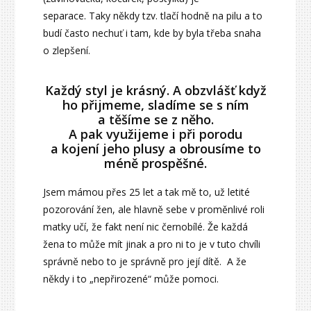
separace. Taky někdy tzv. tlačí hodně na pilu a to
budí často nechuť i tam, kde by byla třeba snaha
o zlepšení.
Každý styl je krásný. A obzvlášť když
ho přijmeme, sladíme se s ním
a těšíme se z něho.
A pak využijeme i při porodu
a kojení jeho plusy a obrousíme to
méně prospěšné.
Jsem mámou přes 25 let a tak mě to, už letité
pozorování žen, ale hlavně sebe v proměnlivé roli
matky učí, že fakt není nic černobílé. Že každá
žena to může mít jinak a pro ni to je v tuto chvíli
správně nebo to je správně pro její dítě. A že
někdy i to „nepřirozené“ může pomoci.