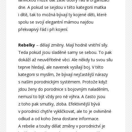
dne. A pokud se sejdou v této kategorii matka
i dítě, tak to možná bývají ty kojené děti, které
spolu se svojí elegantní mámou najdou
překvapivý řád i při kojení.
Rebelky
– dělají změny. Mají hodně vnitřní síly.
Teda pokud jsou sladěné samy se sebou. To pak
dokáží až neuvěřitelné věci. Ale někdy tu svou sílu
teprve hledají, ale navenek vysílají boj. V této
kategorii si myslím, že bývají nejčastější nárazy
s naším porodnickým systémem. Protože když
jdou ženy do porodnice s bojovným naladěním,
nemusí to být vždy pro ně výhra. A často jsou
z toho pak smutky, zloba. Efektivnější bývá
v porodnici chytře vykličkovat, ale to je ovlivněné
odkud a od koho žena dostane informace.
A rebelie a touhy dělat změny v porodnictví je