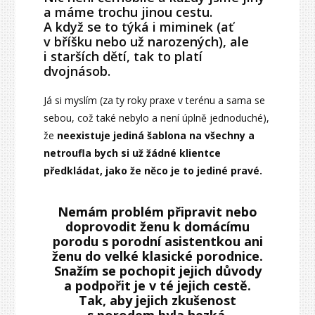
a máme trochu jinou cestu.
A když se to týká i miminek (ať
v bříšku nebo už narozených), ale
i starších dětí, tak to platí
dvojnásob.
Já si myslím (za ty roky praxe v terénu a sama se
sebou, což také nebylo a není úplně jednoduché),
že
neexistuje jediná šablona na všechny a
netroufla bych si už žádné klientce
předkládat, jako že něco je to jediné pravé.
Nemám problém připravit nebo
doprovodit ženu k domácímu
porodu s porodní asistentkou ani
ženu do velké klasické porodnice.
Snažím se pochopit jejich důvody
a podpořit je v té jejich cestě.
Tak, aby jejich zkušenost
s porodem byla hezká.