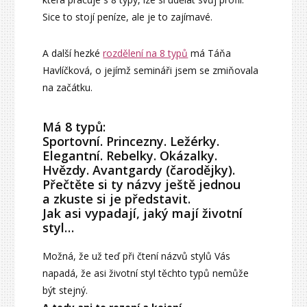
Sice to stojí peníze, ale je to zajímavé.
A další hezké
rozdělení na 8 typů
má Táňa
Havlíčková, o jejímž semináři jsem se zmiňovala
na začátku.
Má 8 typů:
Sportovní. Princezny. Ležérky.
Elegantní. Rebelky. Okázalky.
Hvězdy. Avantgardy (čarodějky).
Přečtěte si ty názvy ještě jednou
a zkuste si je představit.
Jak asi vypadají, jaký mají životní
styl…
Možná, že už teď při čtení názvů stylů Vás
napadá, že asi životní styl těchto typů nemůže
být stejný.