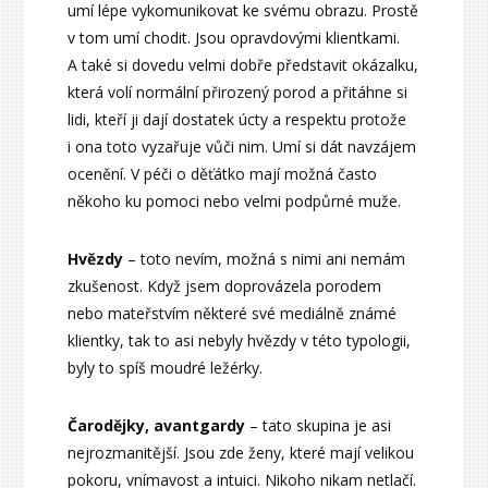
umí lépe vykomunikovat ke svému obrazu. Prostě
v tom umí chodit. Jsou opravdovými klientkami.
A také si dovedu velmi dobře představit okázalku,
která volí normální přirozený porod a přitáhne si
lidi, kteří ji dají dostatek úcty a respektu protože
i ona toto vyzařuje vůči nim. Umí si dát navzájem
ocenění. V péči o děťátko mají možná často
někoho ku pomoci nebo velmi podpůrné muže.
Hvězdy
– toto nevím, možná s nimi ani nemám
zkušenost. Když jsem doprovázela porodem
nebo mateřstvím některé své mediálně známé
klientky, tak to asi nebyly hvězdy v této typologii,
byly to spíš moudré ležérky.
Čarodějky, avantgardy
– tato skupina je asi
nejrozmanitější. Jsou zde ženy, které mají velikou
pokoru, vnímavost a intuici. Nikoho nikam netlačí.