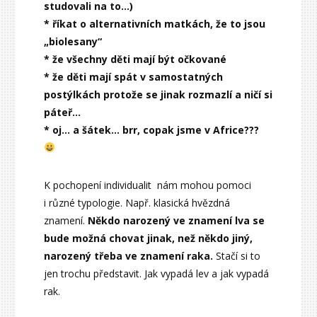
studovali na to…)
* říkat o alternativních matkách, že to jsou
„biolesany“
* že všechny děti mají být očkované
* že děti mají spát v samostatných
postýlkách protože se jinak rozmazlí a ničí si
páteř…
* oj… a šátek… brr, copak jsme v Africe???
K pochopení individualit nám mohou pomoci
i různé typologie. Např. klasická hvězdná
znamení.
Někdo narozený ve znamení lva se
bude možná chovat jinak, než někdo jiný,
narozený třeba ve znamení raka.
Stačí si to
jen trochu představit. Jak vypadá lev a jak vypadá
rak.